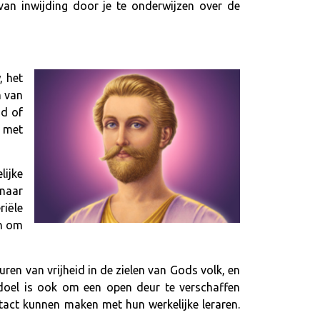
 van inwijding door je te onderwijzen over de
, het
m van
id of
m met
lijke
 naar
iële
en om
uren van vrijheid in de zielen van Gods volk, en
doel is ook om een open deur te verschaffen
act kunnen maken met hun werkelijke leraren.