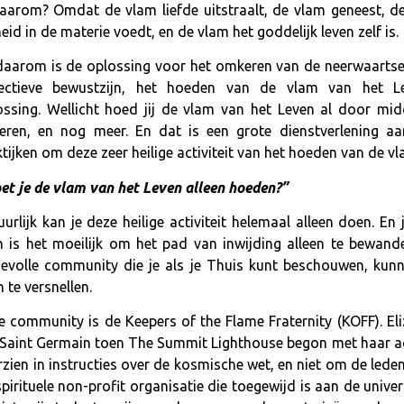
arom? Omdat de vlam liefde uitstraalt, de vlam geneest, d
id in de materie voedt, en de vlam het goddelijk leven zelf is.
daarom is de oplossing voor het omkeren van de neerwaartse 
lectieve bewustzijn, het hoeden van de vlam van het L
ossing. Wellicht hoed jij de vlam van het Leven al door mid
eren, en nog meer. En dat is een grote dienstverlening 
tijken om deze zeer heilige activiteit van het hoeden van de v
et je de vlam van het Leven alleen hoeden?”
urlijk kan je deze heilige activiteit helemaal alleen doen. En 
h is het moeilijk om het pad van inwijding alleen te bewand
evolle community die je als je Thuis kunt beschouwen, kunn
 te versnellen.
e community is de Keepers of the Flame Fraternity (KOFF). El
r Saint Germain toen The Summit Lighthouse begon met haar ac
en in instructies over de kosmische wet, en niet om de leden g
irituele non-profit organisatie die toegewijd is aan de univers