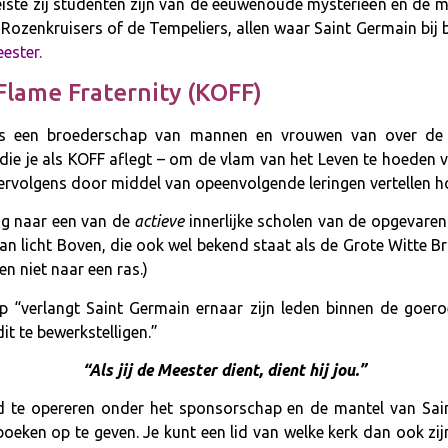
reiste zij studenten zijn van de eeuwenoude mysterieën en de m
e Rozenkruisers of de Tempeliers, allen waar Saint Germain bij 
ester.
Flame Fraternity (KOFF)
 dus een broederschap van mannen en vrouwen van over de 
e die je als KOFF aflegt – om de vlam van het Leven te hoeden v
 vervolgens door middel van opeenvolgende leringen vertellen ho
ng naar een van de
actieve
innerlijke scholen van de opgevare
an licht Boven, die ook wel bekend staat als de Grote Witte Br
en niet naar een ras.)
verlangt Saint Germain ernaar zijn leden binnen de goeroe-c
t te bewerkstelligen.”
“Als jij de Meester dient, dient hij jou.”
ld te opereren onder het sponsorschap en de mantel van Sa
 boeken op te geven. Je kunt een lid van welke kerk dan ook zijn