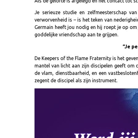
Als de gelofte is afgelegd en het contact tot st
Je serieuze studie en zelfmeesterschap van
verworvenheid is – is het teken van nederigheid
Germain heeft jou nodig en hij roept je op om
goddelijke vriendschap aan te grijpen.
“Je pe
De Keepers of the Flame Fraternity is het geve
mantel van licht aan zijn discipelen geeft om 
de vlam, dienstbaarheid, en een vastbeslotenh
zegent de discipel als zijn instrument.