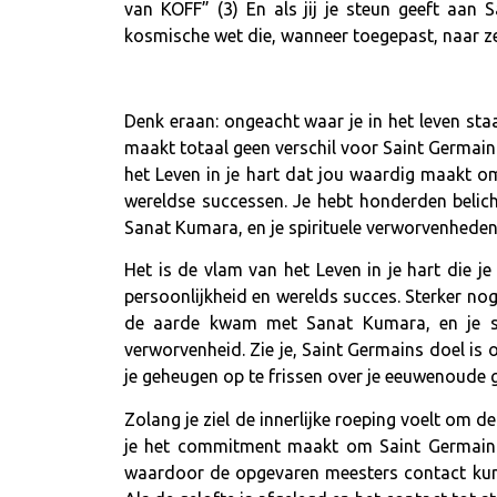
van KOFF” (3) En als jij je steun geeft aan 
kosmische wet die, wanneer toegepast, naar ze
Denk eraan: ongeacht waar je in het leven staa
maakt totaal geen verschil voor Saint Germain
het Leven in je hart dat jou waardig maakt om
wereldse successen. Je hebt honderden beli
Sanat Kumara, en je spirituele verworvenheden
Het is de vlam van het Leven in je hart die j
persoonlijkheid en werelds succes. Sterker nog
de aarde kwam met Sanat Kumara, en je spi
verworvenheid. Zie je, Saint Germains doel is 
je geheugen op te frissen over je eeuwenoude 
Zolang je ziel de innerlijke roeping voelt om d
je het commitment maakt om Saint Germain t
waardoor de opgevaren meesters contact kunn