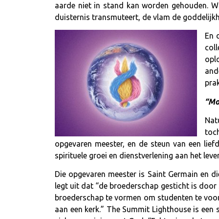
aarde niet in stand kan worden gehouden. Wa
duisternis transmuteert, de vlam de goddelijkhe
En 
col
opl
and
prak
“Mo
Natu
toc
opgevaren meester, en de steun van een liefd
spirituele groei en dienstverlening aan het leven
Die opgevaren meester is Saint Germain en di
legt uit dat “de broederschap gesticht is doo
broederschap te vormen om studenten te voorzi
aan een kerk.” The Summit Lighthouse is een sp