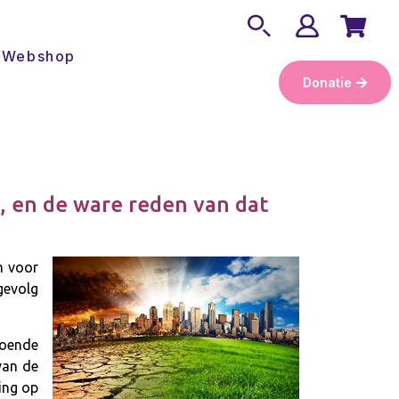
Webshop
Donatie
 en de ware reden van dat
n voor
gevolg
doende
van de
ing op