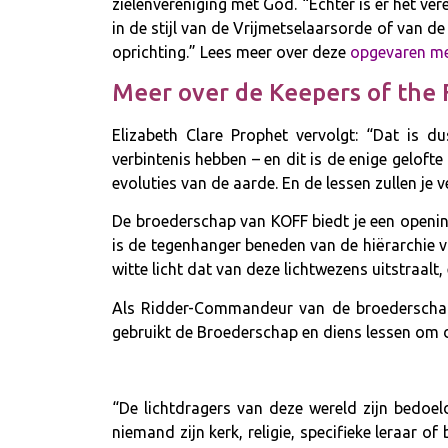
zielenvereniging met God. “Echter is er het ve
in de stijl van de Vrijmetselaarsorde of van d
oprichting.” Lees meer over deze
opgevaren me
Meer over de Keepers of the 
Elizabeth Clare Prophet vervolgt: “Dat is
verbintenis hebben – en dit is de enige geloft
evoluties van de aarde. En de lessen zullen je
De broederschap van KOFF biedt je een openi
is de tegenhanger beneden van de hiërarchie v
witte licht dat van deze lichtwezens uitstraalt, 
Als Ridder-Commandeur van de broederschap “
gebruikt de Broederschap en diens lessen om di
“De lichtdragers van deze wereld zijn bedoe
niemand zijn kerk, religie, specifieke leraar of