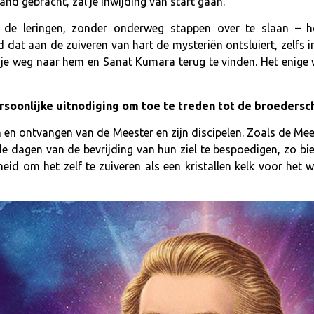
and gebracht, zal je inwijding van start gaan.
 de leringen, zonder onderweg stappen over te slaan – ho
 dat aan de zuiveren van hart de mysteriën ontsluiert, zelfs i
 je weg naar hem en Sanat Kumara terug te vinden. Het enige w
rsoonlijke uitnodiging om toe te treden tot de broeders
n en ontvangen van de Meester en zijn discipelen. Zoals de Me
de dagen van de bevrijding van hun ziel te bespoedigen, zo bi
eid om het zelf te zuiveren als een kristallen kelk voor het