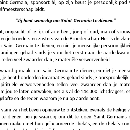
Saint Germain, sponsort hij op zijn beurt je persoonlijk pad
lfmeesterschap leidt.
“Jij bent waardig om Saint Germain te dienen.”
t, ongeacht of je rijk of arm bent, jong of oud, man of vrouw
 en je broeders en zusters van de Broederschap. Het is de vla
 Saint Germain te dienen, en niet je menselijke persoonlijkhe
chamingen gehad sinds je voor het eerst naar de aarde kwa
 tellen veel zwaarder dan je materiële verworvenheid.
e waardig maakt om Saint Germain te dienen, en niet je mense
, je hebt honderden incarnaties gehad sinds je oorspronkelijk
rituele verworvenheden tellen veel zwaarder dan je mater
om jou te laten ontwaken, net als al de 144.000 lichtdragers, 
gelofte en de reden waarom je nu op aarde bent.
e vlam van het Leven opnieuw te ontsteken, evenals de heilige v
e dienen, ben je waardig om dit te doen. Saint Germains 
en maken met hun geïncarneerde chela’s, en de chela’s cont