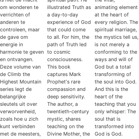
om wonderen te
illustrated Truth as
animating element
verrichten of
a day-to-day
at the heart of
anderen te
experience of God
every religion. The
controleen, maar
that could come
spiritual marriage,
de gave om
to all. For him, the
the mystics tell us,
energie in
path of Truth led
is not merely a
harmonie te geven
to cosmic
conforming to the
en ontvangen.
consciousness.
ways and will of
Deze volume van
This book
God but a total
de Climb the
captures Mark
transforming of
Highest Mountain
Prophet's rare
the soul into God.
series legt de
compassion and
And this is the
belangrijke
deep sensitivity.
heart of the
sleutels uit over
The author, a
teaching that you
verworvenheid,
twentieth-century
only whisper: The
zoals hoe u zich
mystic, shares
soul that is
kunt verbinden
teaching on the
transformed into
met de meesters,
Divine Mother, the
God is God.