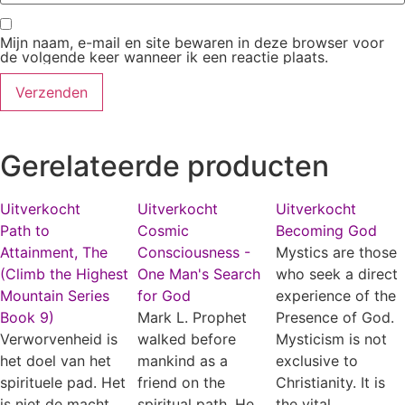
Mijn naam, e-mail en site bewaren in deze browser voor
de volgende keer wanneer ik een reactie plaats.
Gerelateerde producten
Uitverkocht
Uitverkocht
Uitverkocht
Path to
Cosmic
Becoming God
Attainment, The
Consciousness -
Mystics are those
(Climb the Highest
One Man's Search
who seek a direct
Mountain Series
for God
experience of the
Book 9)
Mark L. Prophet
Presence of God.
Verworvenheid is
walked before
Mysticism is not
het doel van het
mankind as a
exclusive to
spirituele pad. Het
friend on the
Christianity. It is
is niet de macht
spiritual path. He
the vital,