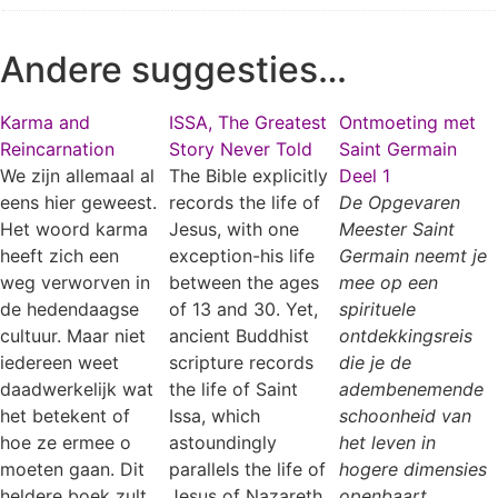
Andere suggesties…
Karma and
ISSA, The Greatest
Ontmoeting met
Reincarnation
Story Never Told
Saint Germain
We zijn allemaal al
The Bible explicitly
Deel 1
eens hier geweest.
records the life of
De Opgevaren
Het woord karma
Jesus, with one
Meester Saint
heeft zich een
exception-his life
Germain neemt je
weg verworven in
between the ages
mee op een
de hedendaagse
of 13 and 30. Yet,
spirituele
cultuur. Maar niet
ancient Buddhist
ontdekkingsreis
iedereen weet
scripture records
die je de
daadwerkelijk wat
the life of Saint
adembenemende
het betekent of
Issa, which
schoonheid van
hoe ze ermee o
astoundingly
het leven in
moeten gaan. Dit
parallels the life of
hogere dimensies
heldere boek zult
Jesus of Nazareth.
openbaart
.