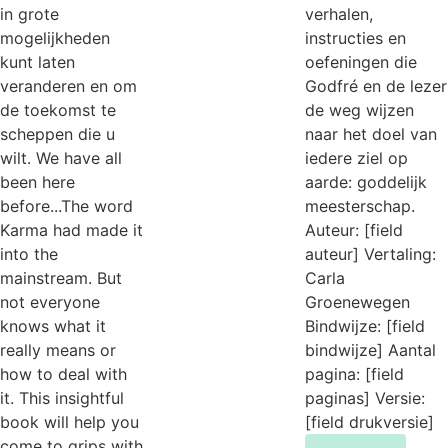
in grote
verhalen,
mogelijkheden
instructies en
kunt laten
oefeningen die
veranderen en om
Godfré en de lezer
de toekomst te
de weg wijzen
scheppen die u
naar het doel van
wilt. We have all
iedere ziel op
been here
aarde: goddelijk
before...The word
meesterschap.
Karma had made it
Auteur: [field
into the
auteur] Vertaling:
mainstream. But
Carla
not everyone
Groenewegen
knows what it
Bindwijze: [field
really means or
bindwijze] Aantal
how to deal with
pagina: [field
it. This insightful
paginas] Versie:
book will help you
[field drukversie]
come to grips with