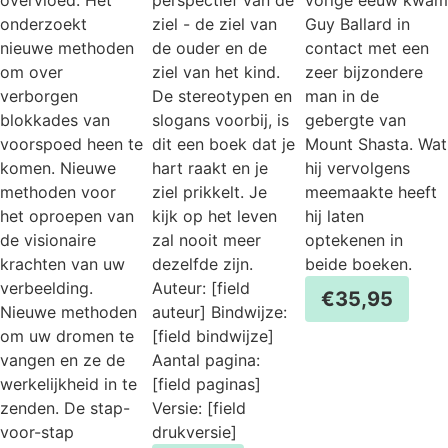
overvloed. Het
perspectief van de
vorige eeuw kwam
onderzoekt
ziel - de ziel van
Guy Ballard in
nieuwe methoden
de ouder en de
contact met een
om over
ziel van het kind.
zeer bijzondere
verborgen
De stereotypen en
man in de
blokkades van
slogans voorbij, is
gebergte van
voorspoed heen te
dit een boek dat je
Mount Shasta. Wat
komen. Nieuwe
hart raakt en je
hij vervolgens
methoden voor
ziel prikkelt. Je
meemaakte heeft
het oproepen van
kijk op het leven
hij laten
de visionaire
zal nooit meer
optekenen in
krachten van uw
dezelfde zijn.
beide boeken.
verbeelding.
Auteur: [field
€
35,95
Nieuwe methoden
auteur] Bindwijze:
om uw dromen te
[field bindwijze]
vangen en ze de
Aantal pagina:
werkelijkheid in te
[field paginas]
zenden. De stap-
Versie: [field
voor-stap
drukversie]