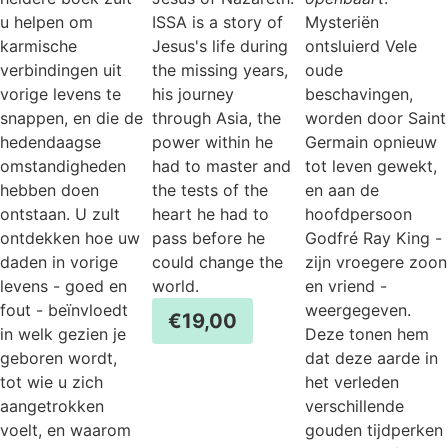
u helpen om
ISSA is a story of
Mysteriën
karmische
Jesus's life during
ontsluierd Vele
verbindingen uit
the missing years,
oude
vorige levens te
his journey
beschavingen,
snappen, en die de
through Asia, the
worden door Saint
hedendaagse
power within he
Germain opnieuw
omstandigheden
had to master and
tot leven gewekt,
hebben doen
the tests of the
en aan de
ontstaan. U zult
heart he had to
hoofdpersoon
ontdekken hoe uw
pass before he
Godfré Ray King -
daden in vorige
could change the
zijn vroegere zoon
levens - goed en
world.
en vriend -
fout - beïnvloedt
weergegeven.
€
19,00
in welk gezien je
Deze tonen hem
geboren wordt,
dat deze aarde in
tot wie u zich
het verleden
aangetrokken
verschillende
voelt, en waarom
gouden tijdperken