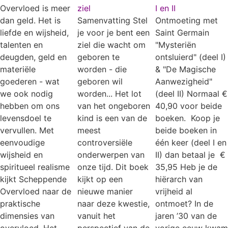
Overvloed is meer
ziel
I en II
dan geld. Het is
Samenvatting Stel
Ontmoeting met
liefde en wijsheid,
je voor je bent een
Saint Germain
talenten en
ziel die wacht om
"Mysteriën
deugden, geld en
geboren te
ontsluierd" (deel I)
materiële
worden - die
& "De Magische
goederen - wat
geboren wil
Aanwezigheid"
we ook nodig
worden... Het lot
(deel II) Normaal €
hebben om ons
van het ongeboren
40,90 voor beide
levensdoel te
kind is een van de
boeken. Koop je
vervullen. Met
meest
beide boeken in
eenvoudige
controversiële
één keer (deel I en
wijsheid en
onderwerpen van
II) dan betaal je €
spiritueel realisme
onze tijd. Dit boek
35,95 Heb je de
kijkt Scheppende
kijkt op een
hiërarch van
Overvloed naar de
nieuwe manier
vrijheid al
praktische
naar deze kwestie,
ontmoet? In de
dimensies van
vanuit het
jaren ’30 van de