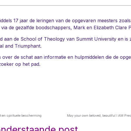
iddels 17 jaar de leringen van de opgevaren meesters zoal
 via de gezalfde boodschappers, Mark en Elizabeth Clare 
d aan de School of Theology van Summit University en is zi
al and Triumphant.
ks over de schat aan informatie en hulpmiddelen die de op
oeker op het pad.
t en spirituele bescherming
May your own beloved, beautiful I AM Pre
onderstaande post