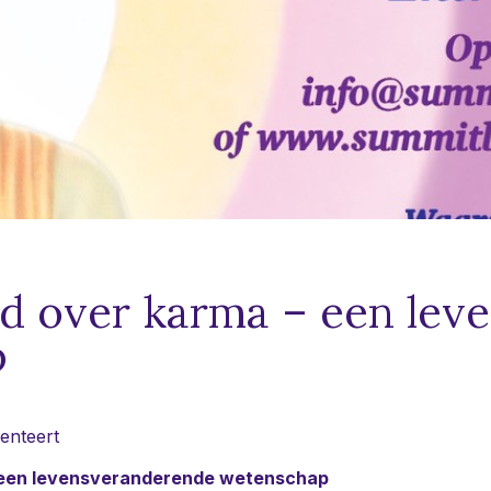
d over karma – een lev
p
enteert
 een levensveranderende wetenschap