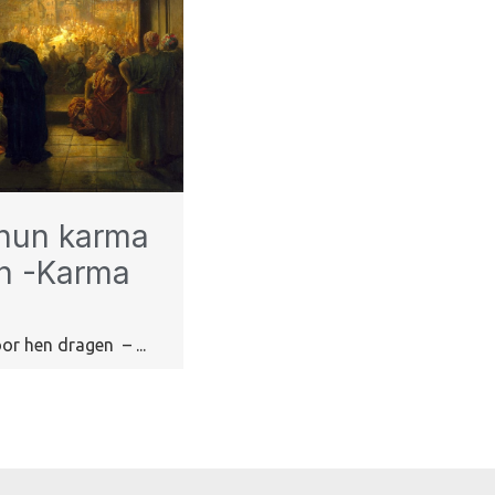
 hun karma
en -Karma
r hen dragen – ...