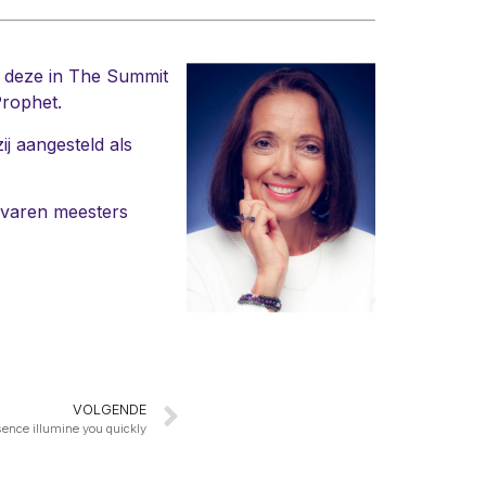
s deze in The Summit
Prophet.
j aangesteld als
gevaren meesters
VOLGENDE
sence illumine you quickly